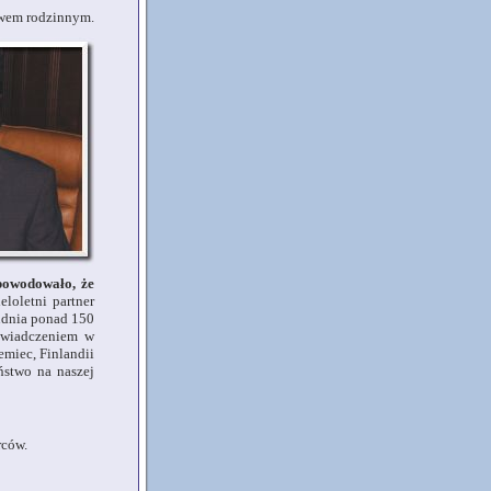
twem rodzinnym.
spowodowało, że
eloletni partner
rudnia ponad 150
oświadczeniem w
emiec, Finlandii
ństwo na naszej
rców.