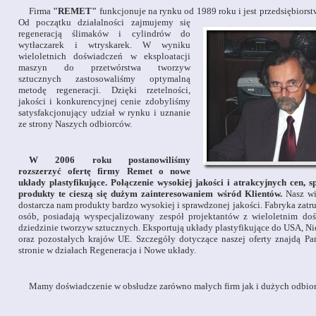
Firma
"REMET"
funkcjonuje na rynku od 1989 roku i jest
przedsiębiors
Od początku działalności zajmujemy się
regeneracją ślimaków i cylindrów do
wytłaczarek i wtryskarek. W wyniku
wieloletnich doświadczeń w eksploatacji
maszyn do przetwórstwa tworzyw
sztucznych zastosowaliśmy optymalną
metodę regeneracji. Dzięki rzetelności,
jakości i konkurencyjnej cenie zdobyliśmy
satysfakcjonujący udział w rynku i uznanie
ze strony Naszych odbiorców.
W 2006 roku postanowiliśmy
rozszerzyć ofertę firmy Remet o nowe
układy plastyfikujące. Połączenie wysokiej jakości i atrakcyjnych cen, 
produkty te cieszą się dużym zainteresowaniem wśród Klientów.
Nasz wi
dostarcza nam produkty bardzo wysokiej i sprawdzonej jakości. Fabryka zat
osób, posiadają wyspecjalizowany zespół projektantów z wieloletnim d
dziedzinie tworzyw sztucznych. Eksportują układy plastyfikujące do USA, Ni
oraz pozostałych krajów UE. Szczegóły dotyczące naszej oferty znajdą Pa
stronie w działach Regeneracja i Nowe układy.
Mamy doświadczenie w obsłudze zarówno małych firm jak i dużych odbio