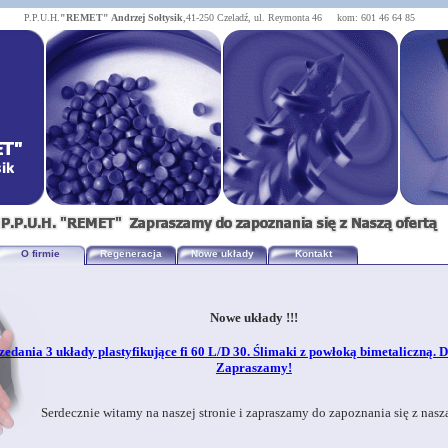
P.P.U.H.
"REMET"
Andrzej Sołtysik
,41-250 Czeladź, ul. Reymonta 46 kom: 601 46 64 85
O firmie
Regeneracja
Nowe układy
Kontakt
Nowe układy !!!
zedania 3 układy plastyfikujące fi 60 L/D 30. Ślimaki z powłoką bimetaliczną. 
Zapraszamy!
Serdecznie witamy na naszej stronie i zapraszamy do zapoznania się z naszą